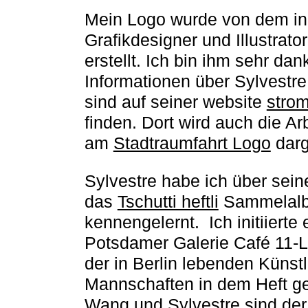
Mein Logo wurde von dem in
Grafikdesigner und Illustrato
erstellt. Ich bin ihm sehr da
Informationen über Sylvestre
sind auf seiner website
strom
finden. Dort wird auch die Ar
am
Stadtraumfahrt Logo
darg
Sylvestre habe ich über seine
das
Tschutti heftli
Sammelal
kennengelernt. Ich initiierte
Potsdamer Galerie Café 11-L
der in Berlin lebenden Künstl
Mannschaften in dem Heft ge
Wang und Sylvestre sind der 