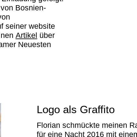
t von Bosnien-
von
f seiner website
inen
Artikel
über
damer Neuesten
Logo als Graffito
Florian schmückte meinen Ra
für eine Nacht 2016 mit eine