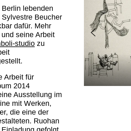
 Berlin lebenden
r Sylvestre Beucher
nkbar dafür. Mehr
 und seine Arbeit
boli-studio
zu
beit
estellt.
 Arbeit für
bum 2014
 eine Ausstellung im
ine mit Werken,
er, die eine der
stalteten. Ruohan
Einladung gefolgt.